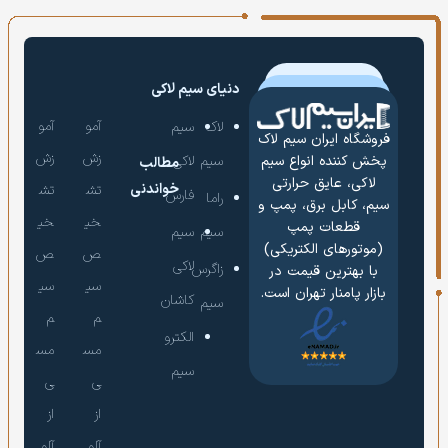
دنیای سیم لاکی
آمو
آمو
لاک
سیم
فروشگاه ایران سیم لاک
زش
زش
سیم
لاکی
پخش کننده انواع سیم
مطالب
لاکی، عایق حرارتی
خواندنی
تش
تش
فارس
راما
سیم، کابل برق، پمپ و
خی
خی
قطعات پمپ
سیم
سیم
(موتورهای الکتریکی)
ص
ص
لاکی
زاگرس
با بهترین قیمت در
سی
سی
بازار پامنار تهران است.
کاشان
سیم
م
م
الکترو
مس
مس
سیم
ی
ی
از
از
آلو
آلو