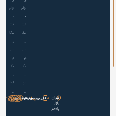
تولی
تولی
د
د
کنن
کنن
دگا
دگا
ن
ن
سی
سی
م
م
لاک
لاک
ی
ی
ایرا
ایرا
ن
ن
تهران،
02133996593
09123355569
بازار
پامنار