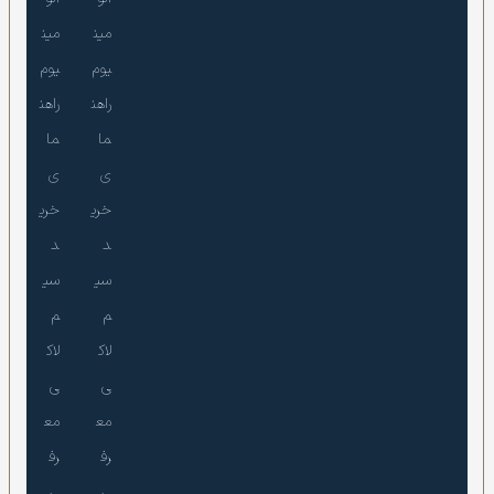
مین
مین
یوم
یوم
راهن
راهن
ما
ما
ی
ی
خری
خری
د
د
سی
سی
م
م
لاک
لاک
ی
ی
مع
مع
رف
رف
ی
ی