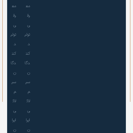
مع
مع
رف
رف
ی
ی
تولی
تولی
د
د
کنن
کنن
دگا
دگا
ن
ن
سی
سی
م
م
لاک
لاک
ی
ی
ایرا
ایرا
ن
ن