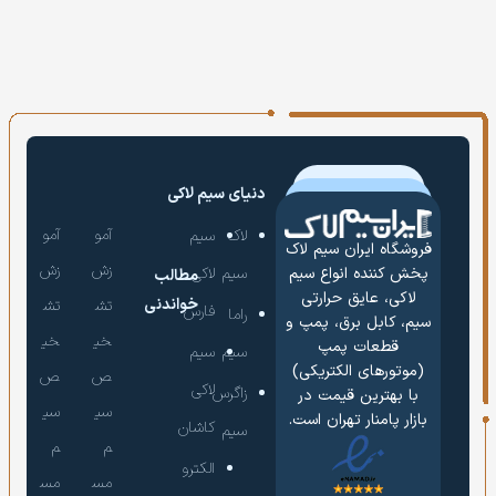
دنیای سیم لاکی
آمو
آمو
لاک
سیم
فروشگاه ایران سیم لاک
زش
زش
سیم
لاکی
پخش کننده انواع سیم
مطالب
لاکی، عایق حرارتی
خواندنی
تش
تش
فارس
راما
سیم، کابل برق، پمپ و
خی
خی
قطعات پمپ
سیم
سیم
(موتورهای الکتریکی)
ص
ص
لاکی
زاگرس
با بهترین قیمت در
سی
سی
بازار پامنار تهران است.
کاشان
سیم
م
م
الکترو
مس
مس