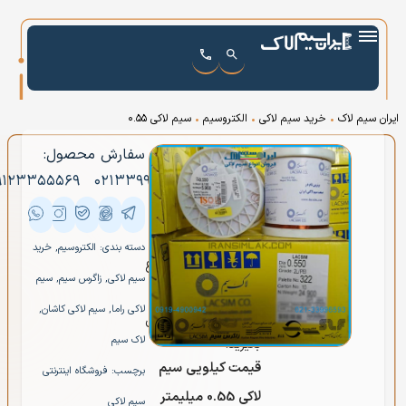
ایران سیم لاک
•
خرید سیم لاکی
•
الکتروسیم
•
سیم لاکی ۰.۵۵
سفارش محصول:
سیم لاکی
۹۱۲۳۳۵۵۵۶۹
۰۲۱۳۳۹۹۶۵۹۳
۰.۵۵
قیمت سیم لاکی سایز
0.55mm با توجه به
تاریخ روز متغیر است
دسته بندی:
الکتروسیم
,
خرید
و از این رو برای اطلاع
سیم لاکی
,
زاگرس سیم
,
سیم
از
قیمت سیم لاکی
لاکی راما
,
سیم لاکی کاشان
,
امروز
لطفا با ما تماس
لاک سیم
بگیرید.
قیمت کیلویی سیم
برچسب:
فروشگاه اینترنتی
لاکی 0.55 میلیمتر
سیم لاکی