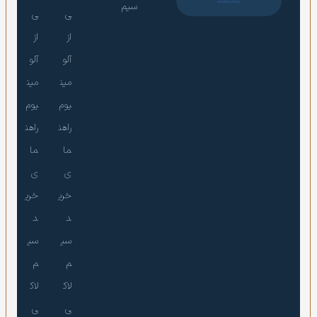
سیم
ی
ی
از
از
آلو
آلو
مین
مین
یوم
یوم
راهن
راهن
ما
ما
ی
ی
خری
خری
د
د
سی
سی
م
م
لاک
لاک
ی
ی